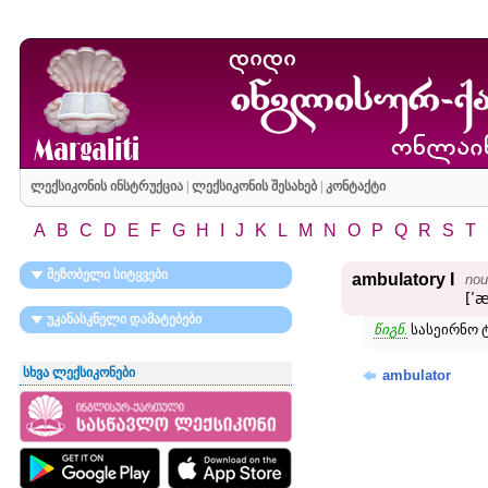
ლექსიკონის ინსტრუქცია
|
ლექსიკონის შესახებ
|
კონტაქტი
A
B
C
D
E
F
G
H
I
J
K
L
M
N
O
P
Q
R
S
T
მეზობელი სიტყვები
ambulatory I
nou
[ʹ
უკანასკნელი დამატებები
წიგნ.
სასეირნო 
სხვა ლექსიკონები
ambulator