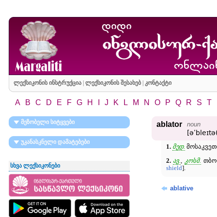
ლექსიკონის ინსტრუქცია
|
ლექსიკონის შესახებ
|
კონტაქტი
A
B
C
D
E
F
G
H
I
J
K
L
M
N
O
P
Q
R
S
T
მეზობელი სიტყვები
ablator
noun
[əʹbleɪtə(
უკანასკნელი დამატებები
1.
მედ.
მოსაკვეთი
2.
ავ.
,
კოსმ.
თბო
სხვა ლექსიკონები
shield
].
ablative