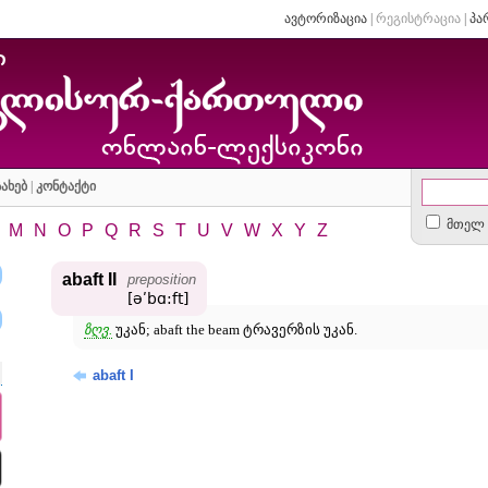
ავტორიზაცია
|
რეგისტრაცია
|
პა
ახებ
|
კონტაქტი
მთელ 
M
N
O
P
Q
R
S
T
U
V
W
X
Y
Z
abaft II
preposition
[əʹbɑ:ft]
ზღვ.
უკან; abaft the beam ტრავერზის უკან.
abaft I