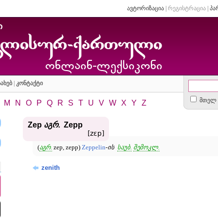
ავტორიზაცია
|
რეგისტრაცია
|
პა
ახებ
|
კონტაქტი
მთელ 
M
N
O
P
Q
R
S
T
U
V
W
X
Y
Z
Zep
აგრ
.
Zepp
[zɛp]
(
აგრ.
zep, zepp)
Zeppelin
-
ის
საუბ.
შემოკლ.
zenith