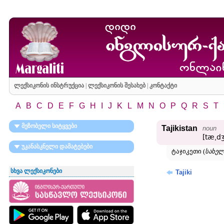
ლექსიკონის ინსტრუქცია
|
ლექსიკონის შესახებ
|
კონტაქტი
A
B
C
D
E
F
G
H
I
J
K
L
M
N
O
P
Q
R
S
T
მეზობელი სიტყვები
Tajikistan
noun
[tæ͵dʒ
უკანასკნელი დამატებები
ტაჯიკეთი (
სახელ
სხვა ლექსიკონები
Tajiki