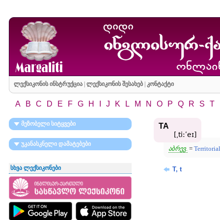
ლექსიკონის ინსტრუქცია
|
ლექსიკონის შესახებ
|
კონტაქტი
A
B
C
D
E
F
G
H
I
J
K
L
M
N
O
P
Q
R
S
T
მეზობელი სიტყვები
TA
[͵ti:ʹeɪ]
უკანასკნელი დამატებები
აბრევ.
=
Territoria
სხვა ლექსიკონები
T, t