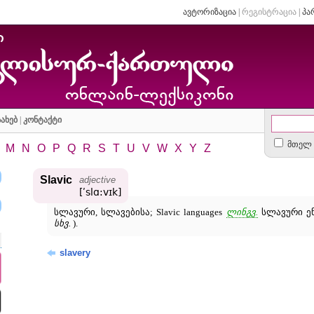
ავტორიზაცია
|
რეგისტრაცია
|
პა
ახებ
|
კონტაქტი
მთელ 
M
N
O
P
Q
R
S
T
U
V
W
X
Y
Z
Slavic
adjective
[ʹslɑ:vɪk]
სლავური, სლავებისა; Slavic languages
ლინგვ.
სლავური ენ
სხვ.
).
slavery