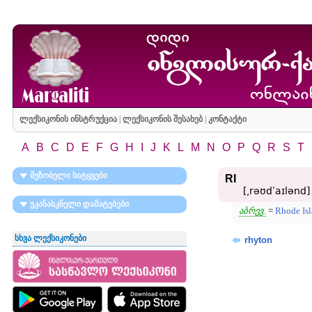
ლექსიკონის ინსტრუქცია
|
ლექსიკონის შესახებ
|
კონტაქტი
A
B
C
D
E
F
G
H
I
J
K
L
M
N
O
P
Q
R
S
T
მეზობელი სიტყვები
RI
[͵rəʊdʹaɪlənd]
უკანასკნელი დამატებები
აბრევ.
=
Rhode Is
სხვა ლექსიკონები
rhyton