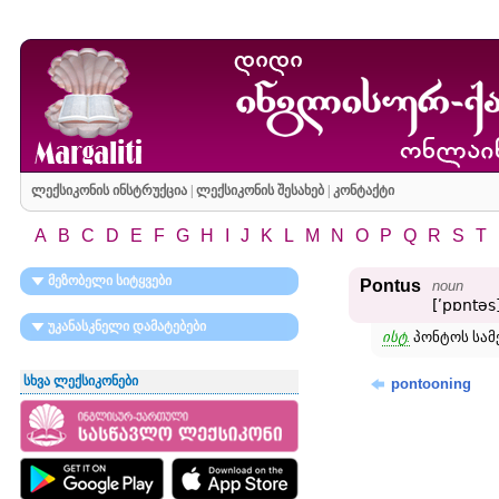
ლექსიკონის ინსტრუქცია
|
ლექსიკონის შესახებ
|
კონტაქტი
A
B
C
D
E
F
G
H
I
J
K
L
M
N
O
P
Q
R
S
T
მეზობელი სიტყვები
Pontus
noun
[ʹpɒntəs
უკანასკნელი დამატებები
ისტ.
პონტოს სამ
სხვა ლექსიკონები
pontooning