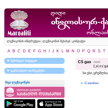
ლექსიკონის ინსტრუქცია
|
ლექსიკონის შესახებ
|
კონტაქტი
A
B
C
D
E
F
G
H
I
J
K
L
M
N
O
P
Q
R
S
T
მეზობელი სიტყვები
CS gas
noun
[͵si:ɛsʹg
უკანასკნელი დამატებები
სი-ესი, ცრემლსა
სხვა ლექსიკონები
C-section