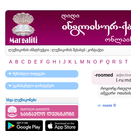
ლექსიკონის ინსტრუქცია
|
ლექსიკონის შესახებ
|
კონტაქტი
A
B
C
D
E
F
G
H
I
J
K
L
M
N
O
P
Q
R
S
T
მეზობელი სიტყვები
-roomed
adjectiv
[-ru:md
უკანასკნელი დამატებები
როგორც რთულ
იმგვარი
ოთახის 
სხვა ლექსიკონები
room II