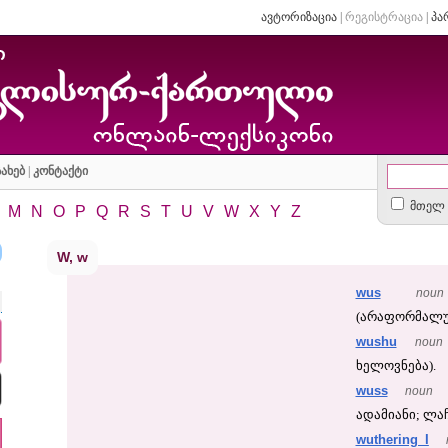
ავტორიზაცია
|
რეგისტრაცია
|
პა
ახებ
|
კონტაქტი
მთელ 
M
N
O
P
Q
R
S
T
U
V
W
X
Y
Z
W, w
wus
noun
(არაფორმალურ
wushu
noun
ხელოვნება).
wuss
noun
ადამიანი; ლაჩ
wuthering I