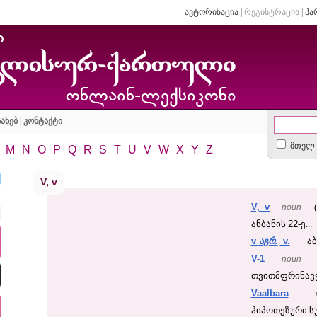
ავტორიზაცია
|
რეგისტრაცია
|
პა
ახებ
|
კონტაქტი
მთელ 
M
N
O
P
Q
R
S
T
U
V
W
X
Y
Z
V, v
V, v
noun
(
22
ანბანის
-ე...
v
.
v.
აგრ
აბ
V-1
noun
თვითმფრინავჭუ
Vaalbara
ჰიპოთეზური სუ