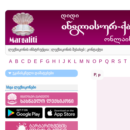
ლექსიკონის ინსტრუქცია
|
ლექსიკონის შესახებ
|
კონტაქტი
A
B
C
D
E
F
G
H
I
J
K
L
M
N
O
P
Q
R
S
T
უკანასკნელი დამატებები
P, p
სხვა ლექსიკონები