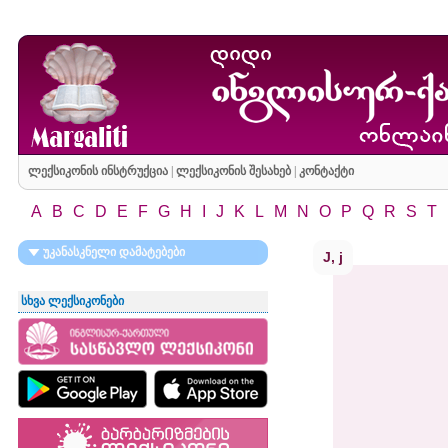
ლექსიკონის ინსტრუქცია
|
ლექსიკონის შესახებ
|
კონტაქტი
A
B
C
D
E
F
G
H
I
J
K
L
M
N
O
P
Q
R
S
T
უკანასკნელი დამატებები
J, j
სხვა ლექსიკონები