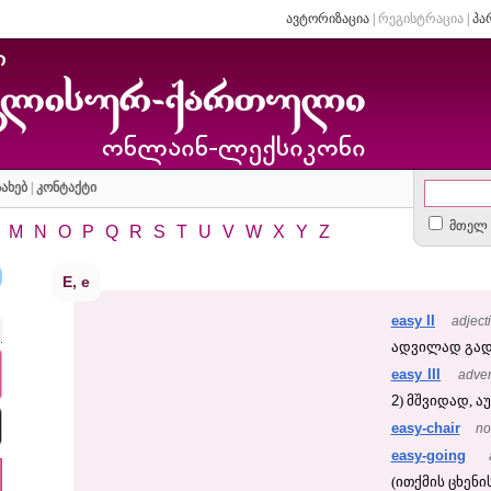
ავტორიზაცია
|
რეგისტრაცია
|
პა
ახებ
|
კონტაქტი
მთელ 
M
N
O
P
Q
R
S
T
U
V
W
X
Y
Z
E, e
easy II
adject
ადვილად გად
easy III
adve
2
) მშვიდად, ა
easy-chair
no
easy-going
(ითქმის ცხენი