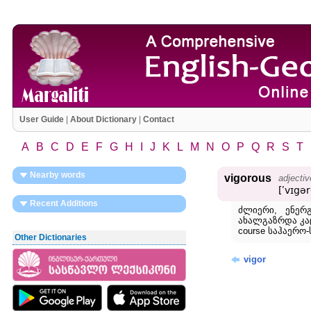
User Guide
|
About Dictionary
|
Contact
A
B
C
D
E
F
G
H
I
J
K
L
M
N
O
P
Q
R
S
T
Nearby words
vigorous
adjectiv
[ʹvɪgər
Recent Additions
ძლიერი, ენერ
ახალგაზრდა კაცი;
course საჰაერო
Other Dictionaries
vigor