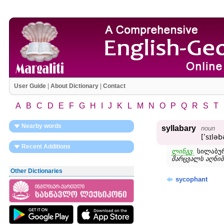
User Guide
|
About Dictionary
|
Contact
A
B
C
D
E
F
G
H
I
J
K
L
M
N
O
P
Q
R
S
T
Nearby words
syllabary
noun
[ʹsɪləb
Recent Additions
ლინგვ.
სილაბურ
მარცვალს აღნიშ
Other Dictionaries
sycophant