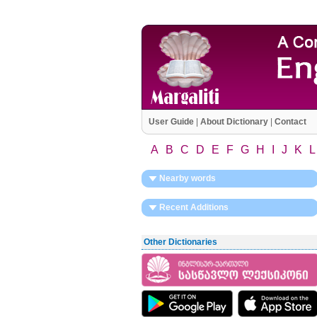
User Guide
|
About Dictionary
|
Contact
A
B
C
D
E
F
G
H
I
J
K
L
Nearby words
Recent Additions
Other Dictionaries