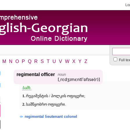
Lo
Full te
M
N
O
P
Q
R
S
T
U
V
W
X
Y
Z
regimental officer
noun
[͵rɛdʒɪmɛntlʹɒfɪsə(r)]
სამხ.
1.
რეგიმენტის / პოლკის ოფიცერი;
2.
სამწყობრო ოფიცერი.
regimental lieutenant colonel