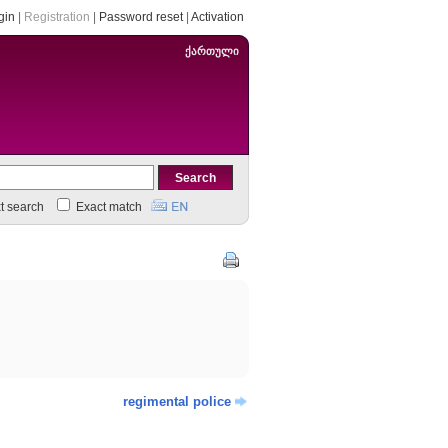
gin
|
Registration
|
Password reset
|
Activation
ქართული
xt search
Exact match
regimental police