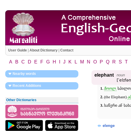
User Guide
|
About Dictionary
|
Contact
A
B
C
D
E
F
G
H
I
J
K
L
M
N
O
P
Q
R
S
T
Nearby words
elephant
noun
[ʹelɪfən
Recent Additions
1.
ზოოლ.
სპილო 
2.
(the Elephant)
ა
Other Dictionaries
3.
საწერი
ან
სახ
elenge