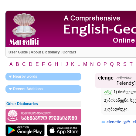
User Guide
|
About Dictionary
|
Contact
A
B
C
D
E
F
G
H
I
J
K
L
M
N
O
P
Q
R
S
T
Nearby words
elenge
adjective
[ʹelendʒ]
Recent Additions
არქ.
1) შორეული
2) მოსაწყენი, 
Other Dictionaries
3) უბადრუკი.
elenctic
.
el
აგრ