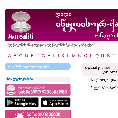
ლექსიკონის ინსტრუქცია
|
ლექსიკონის შესახებ
|
კონტაქტი
A
B
C
D
E
F
G
H
I
J
K
L
M
N
O
P
Q
R
S
T
უკანასკნელი დამატებები
opacity
noun
[əʊʹpæsɪ
სხვა ლექსიკონები
1.
ბუნდოვანება, 
2.
ფიზ.
გაუმჭვირო