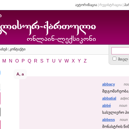
ავტორიზაცია
|
რეგისტრაცია
|
პა
ახებ
|
კონტაქტი
მთელ 
M
N
O
P
Q
R
S
T
U
V
W
X
Y
Z
A, a
abbacy
no
მდგომარეობა
abbatial
adjec
abbé
noun
სასულიერო პი
abbess
noun
მონასტრის წინ