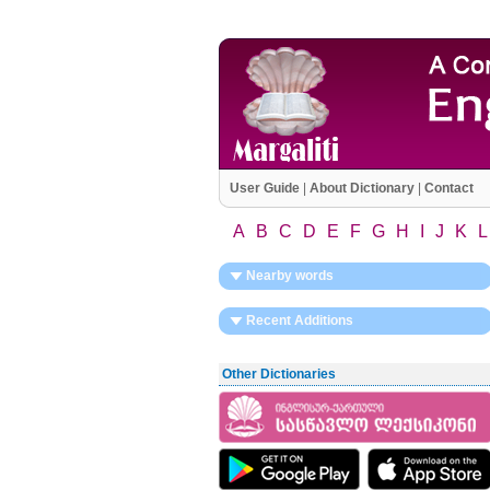
User Guide
|
About Dictionary
|
Contact
A
B
C
D
E
F
G
H
I
J
K
L
Nearby words
Recent Additions
Other Dictionaries