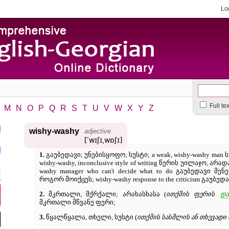
Lo
Full te
M
N
O
P
Q
R
S
T
U
V
W
X
Y
Z
wishy-washy
adjective
[ʹwɪʃɪ͵wɒʃɪ]
1.
გაუბედავი; უნებისყოფო; სუსტი; a weak, wishy-washy man 
wishy-washy, inconclusive style of writing წერის უილაჯო, არ
washy manager who can't decide what to do გაუბედავი მ
როგორ მოიქცეს; wishy-washy response to the criticism გაუბ
2.
მკრთალი, მქრქალი; არახასხასა (
ითქმის ფერის
და
მკრთალი მწვანე ფერი;
3.
წყალწყალა, თხელი, სუსტი (
ითქმის სასმლის ან თხევადი 