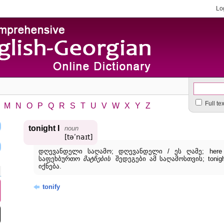
Lo
Full te
M
N
O
P
Q
R
S
T
U
V
W
X
Y
Z
tonight I
noun
[təʹnaɪt]
დღევანდელი საღამო; დღევანდელი / ეს ღამე; here are 
საფეხბურთო
მატჩების
შედეგები ამ საღამოსთვის; tonigh
იქნება.
tonify