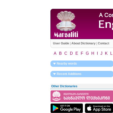
User Guide
|
About Dictionary
|
Contact
A
B
C
D
E
F
G
H
I
J
K
L
Nearby words
Recent Additions
Other Dictionaries