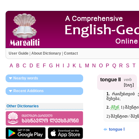
User Guide
|
About Dictionary
|
Contact
A
B
C
D
E
F
G
H
I
J
K
L
M
N
O
P
Q
R
S
T
Nearby words
tongue II
verb
[tʌŋ]
Recent Additions
1.
რაიმესთვის
ე
შეხება;
Other Dictionaries
2.
მშენ.
1) შპუნტი
2) შპუნტით / შპ
tongue I