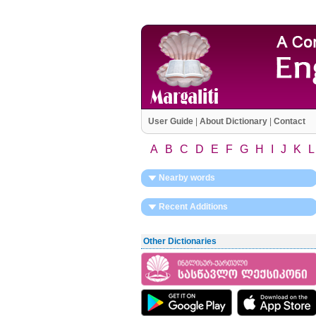
User Guide
|
About Dictionary
|
Contact
A
B
C
D
E
F
G
H
I
J
K
L
Nearby words
Recent Additions
Other Dictionaries