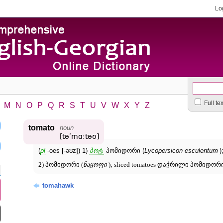
Lo
Full te
M
N
O
P
Q
R
S
T
U
V
W
X
Y
Z
tomato
noun
[təʹmɑ:təʊ]
(
pl
-oes [-əʊz]) 1)
ბოტ.
პომიდორი (
Lycopersicon esculentum
)
2) პომიდორი (
ნაყოფი
); sliced tomatoes დაჭრილი პომიდორი
tomahawk