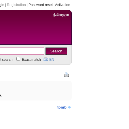
gin
|
Registration
|
Password reset
|
Activation
ქართული
xt search
Exact match
;
.
tomb