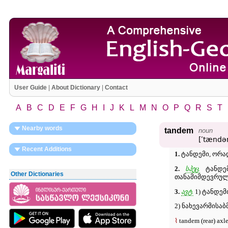
User Guide
|
About Dictionary
|
Contact
A
B
C
D
E
F
G
H
I
J
K
L
M
N
O
P
Q
R
S
T
Nearby words
tandem
noun
[ʹtændə
Recent Additions
1.
ტანდემი, ორა
2.
სპეც.
ტანდემ
Other Dictionaries
თანამიმდევრულა
3.
ავტ.
1) ტანდემი
2) ნახევარმისა
⌇
tandem (rear) axl