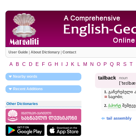
User Guide
|
About Dictionary
|
Contact
A
B
C
D
E
F
G
H
I
J
K
L
M
N
O
P
Q
R
S
T
Nearby words
tailback
noun
[ʹteɪlbæ
Recent Additions
1.
გაჩერებული
≅
საცობი;
Other Dictionaries
2.
სპორტ.
შემტევ
tail assembly