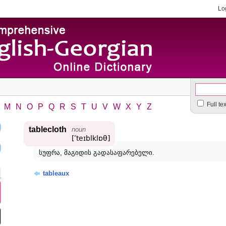
Lo
Full te
M
N
O
P
Q
R
S
T
U
V
W
X
Y
Z
tablecloth
noun
[ʹteɪblklɒθ]
სუფრა, მაგიდის გადასაფარებელი.
tableaux