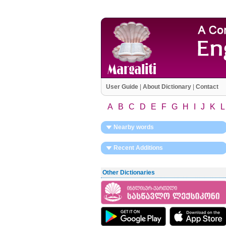
User Guide
|
About Dictionary
|
Contact
A
B
C
D
E
F
G
H
I
J
K
L
Nearby words
Recent Additions
Other Dictionaries