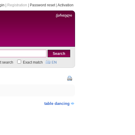
gin
|
Registration
|
Password reset
|
Activation
ქართული
xt search
Exact match
table dancing