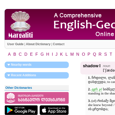
User Guide
|
About Dictionary
|
Contact
A
B
C
D
E
F
G
H
I
J
K
L
M
N
O
P
Q
R
S
T
Nearby words
shadow I
noun
[ʹʃædə
Recent Additions
1.
ჩრდილი, ლან
დასდევდა; to cas
Other Dictionaries
2.
აგრ.
pl
სიბნელე,
standing in the 
3.
(of)
რისამე
მცი
she knew beyond / 
ის ცრუობდა;