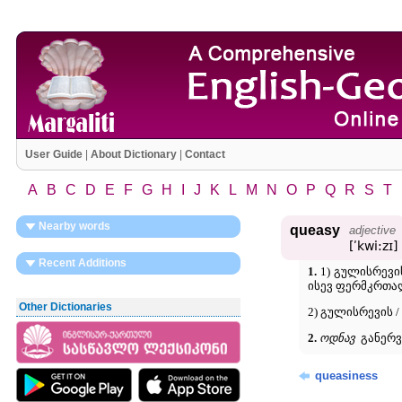
User Guide
|
About Dictionary
|
Contact
A
B
C
D
E
F
G
H
I
J
K
L
M
N
O
P
Q
R
S
T
Nearby words
queasy
adjective
[ʹkwi:zɪ]
Recent Additions
1.
1) გულისრევის 
ისევ ფერმკრთალ
Other Dictionaries
2) გულისრევის /
2.
ოდნავ
განერვ
queasiness