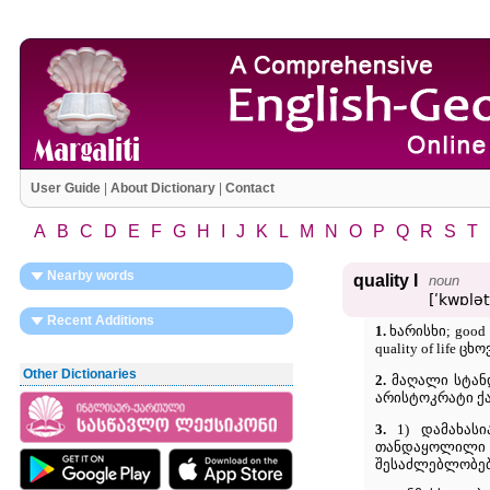
User Guide
|
About Dictionary
|
Contact
A
B
C
D
E
F
G
H
I
J
K
L
M
N
O
P
Q
R
S
T
Nearby words
quality I
noun
[ʹkwɒlət
Recent Additions
1.
ხარისხი; good 
quality of life ც
Other Dictionaries
2.
მაღალი სტანდა
არისტოკრატი ქალ
3.
1) დამახასია
თანდაყოლილი თვი
შესაძლებლობებ