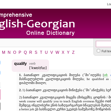
Lo
Full te
M
N
O
P
Q
R
S
T
U
V
W
X
Y
Z
qualify
verb
[ʹkwɒlɪfaɪ]
˂
˃
1.
სათანადო
კვალიფიკაციის მიღება (
მი
იღებს) [
იხ.
მასწავლებლის კვალიფიკაციის მიღება; he qualified as a
დიპლომი მიიღო;
˂
˃
2.
1)
სათანადო
კვალიფიკაციის მინიჭება (
მი
ანიჭებს); ს
2)
სათანადო
კვალიფიკაციის მიცემა (მისცემს); ცოდნის / მ
week course will qualify you to teach English overseas ჩვე
შემდეგ ინგლისური ენის საზღვარგარეთ სწავლებას შეძლებთ; thi
a better job ეს სასწავლო კურსი უკეთეს სამუშაოზე მოწყობი