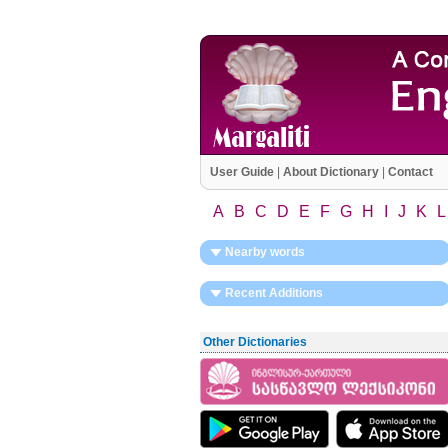
User Guide
|
About Dictionary
|
Contact
A
B
C
D
E
F
G
H
I
J
K
L
Nearby words
Recent Additions
Other Dictionaries