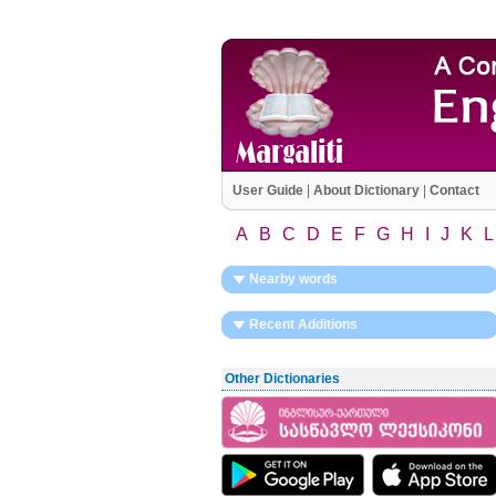
User Guide
|
About Dictionary
|
Contact
A
B
C
D
E
F
G
H
I
J
K
L
Nearby words
Recent Additions
Other Dictionaries