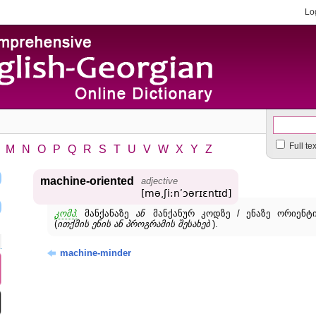
Lo
Full te
M
N
O
P
Q
R
S
T
U
V
W
X
Y
Z
machine-oriented
adjective
[mə͵ʃi:nʹɔərɪɛntɪd]
კომპ.
მანქანაზე
ან
მანქანურ კოდზე / ენაზე ორიენტი
(
ითქმის ენის ან პროგრამის შესახებ
).
machine-minder