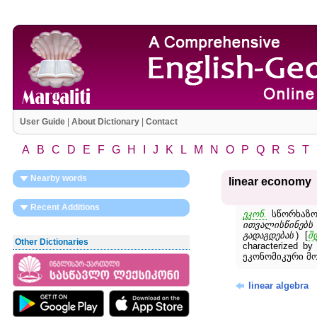
User Guide
|
About Dictionary
|
Contact
A
B
C
D
E
F
G
H
I
J
K
L
M
N
O
P
Q
R
S
T
Nearby words
linear economy
Recent Additions
ეკონ.
სწორხაზოვ
ითვალისწინებს 
გადაგდებას
) [
შ
Other Dictionaries
characterized 
ეკონომიკური მ
linear algebra