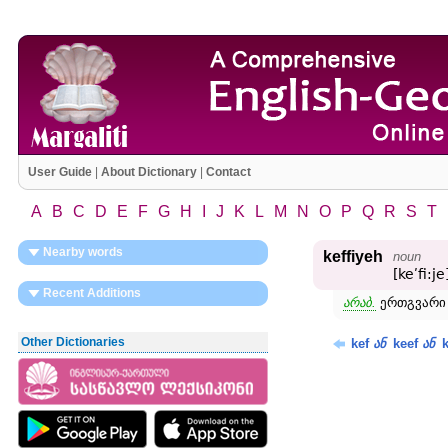
User Guide
|
About Dictionary
|
Contact
A
B
C
D
E
F
G
H
I
J
K
L
M
N
O
P
Q
R
S
T
Nearby words
keffiyeh
noun
[keʹfi:je
Recent Additions
არაბ.
ერთგვარი 
Other Dictionaries
kef
keef
k
ან
ან