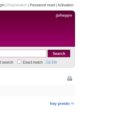
gin
|
Registration
|
Password reset
|
Activation
ქართული
xt search
Exact match
hey presto