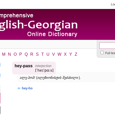
Lo
Full te
M
N
O
P
Q
R
S
T
U
V
W
X
Y
Z
hey-pass
interjection
[ʹheɪʹpɑ:s]
ალე-ჰოპ! (
ილუზიონისტის შეძახილი
).
hey-ho