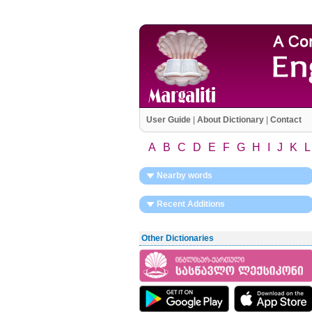
User Guide
|
About Dictionary
|
Contact
A
B
C
D
E
F
G
H
I
J
K
L
Nearby words
Recent Additions
Other Dictionaries