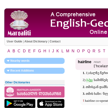
User Guide
|
About Dictionary
|
Contact
A
B
C
D
E
F
G
H
I
J
K
L
M
N
O
P
Q
R
S
T
Nearby words
hairline
noun
[ʹhɛəlaɪ
Recent Additions
1.
1) ძალზე წვრი
2)
სპეც.
სამიზნებე
Other Dictionaries
2.
თმისგან დამზ
3.
თმის ხაზი / ზღ
⌇
hairline co-opera