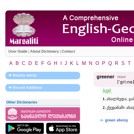
User Guide
|
About Dictionary
|
Contact
A
B
C
D
E
F
G
H
I
J
K
L
M
N
O
P
Q
R
S
T
Nearby words
greener
noun
[ʹgri:nə]
Recent Additions
საუბ.
1.
ახალბედა; გა
Other Dictionaries
2.
ქვეყანაში
ახა
green ebony