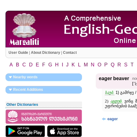
User Guide
|
About Dictionary
|
Contact
A
B
C
D
E
F
G
H
I
J
K
L
M
N
O
P
Q
R
S
T
Nearby words
eager beaver
no
[ʹ
Recent Additions
საუბ.
1) გამრჯე 
2)
აგდებ.
ვინც მ
Other Dictionaries
უფროსების საა
eager