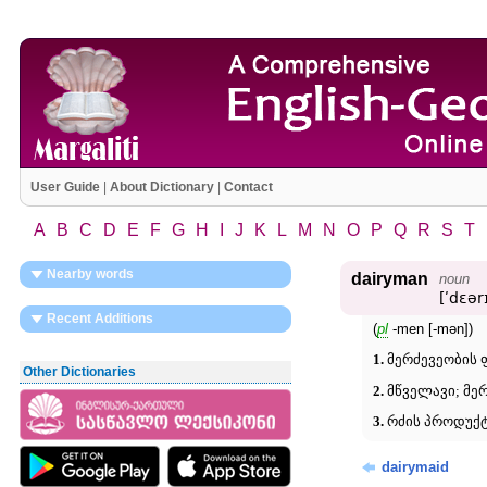
User Guide
|
About Dictionary
|
Contact
A
B
C
D
E
F
G
H
I
J
K
L
M
N
O
P
Q
R
S
T
Nearby words
dairyman
noun
[ʹdɛə
Recent Additions
(
pl
-men [-mən])
1.
მერძევეობის 
Other Dictionaries
2.
მწველავი; მერ
3.
რძის პროდუქტ
dairymaid