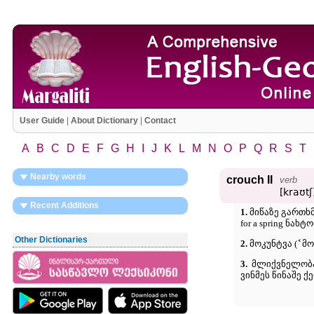
User Guide
|
About Dictionary
|
Contact
A
B
C
D
E
F
G
H
I
J
K
L
M
N
O
P
Q
R
S
T
Nearby words
crouch II
verb
[kraʊtʃ
Recent Additions
1.
მიწაზე გართხმა
for a spring ნახ
Other Dictionaries
˂
2.
მოკუნტვა (
მო
3.
მლიქვნელობა (
ვინმეს წინაშე 