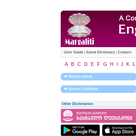
User Guide
|
About Dictionary
|
Contact
A
B
C
D
E
F
G
H
I
J
K
L
Nearby words
Recent Additions
Other Dictionaries