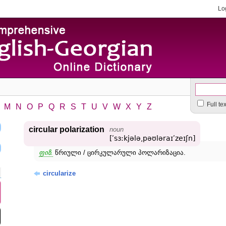
Lo
Full te
M
N
O
P
Q
R
S
T
U
V
W
X
Y
Z
circular polarization
noun
[ʹsɜ:kjələ͵pəʊləraɪʹzeɪʃn]
ფიზ.
წრიული / ცირკულარული პოლარიზაცია.
circularize