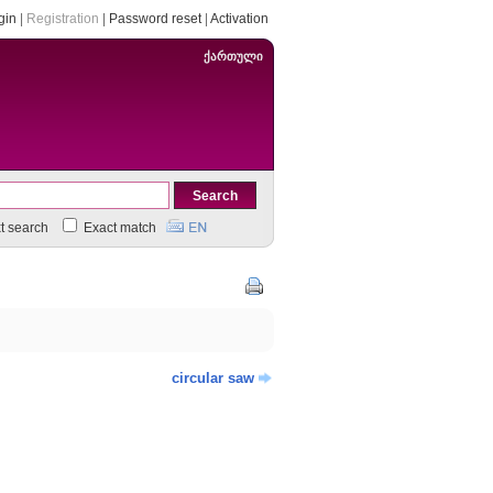
gin
|
Registration
|
Password reset
|
Activation
ქართული
xt search
Exact match
circular saw