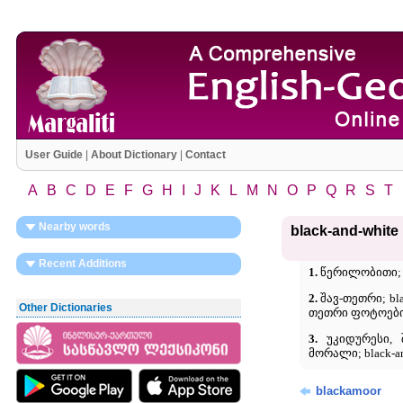
User Guide
|
About Dictionary
|
Contact
A
B
C
D
E
F
G
H
I
J
K
L
M
N
O
P
Q
R
S
T
Nearby words
black-and-white
Recent Additions
1.
წერილობითი;
2.
შავ-თეთრი; bla
Other Dictionaries
თეთრი ფოტოები; 
3.
უკიდურესი, შ
მორალი; black-a
blackamoor