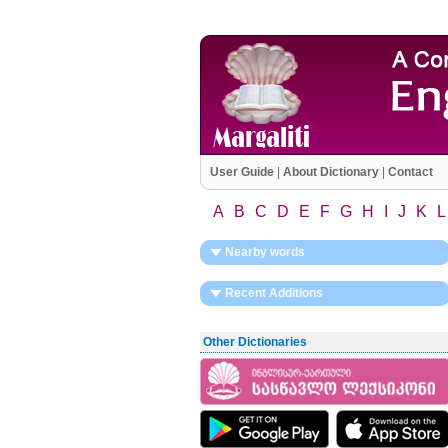
User Guide
|
About Dictionary
|
Contact
A
B
C
D
E
F
G
H
I
J
K
L
Nearby words
Recent Additions
Other Dictionaries