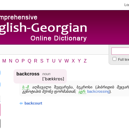
Lo
Full te
M
N
O
P
Q
R
S
T
U
V
W
X
Y
Z
backcross
noun
[ʹbækkrɒs]
ს.-მ.
აღმავალი შეჯვარება, ბეკროსი (
ჰიბრიდის შეჯვა
გენოტიპის მქონე ფორმასთან;
აგრ.
backcrossing
).
backcourt