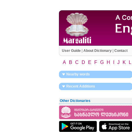
User Guide
|
About Dictionary
|
Contact
A
B
C
D
E
F
G
H
I
J
K
L
Nearby words
Recent Additions
Other Dictionaries