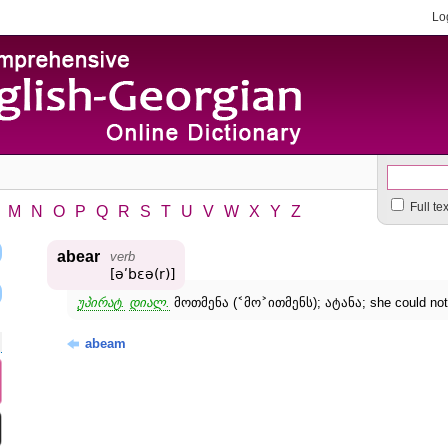
Lo
Full te
M
N
O
P
Q
R
S
T
U
V
W
X
Y
Z
abear
verb
[əʹbɛə(r)]
უპირატ.
დიალ.
მოთმენა (
˂
მო
˃
ითმენს); ატანა; she could no
abeam