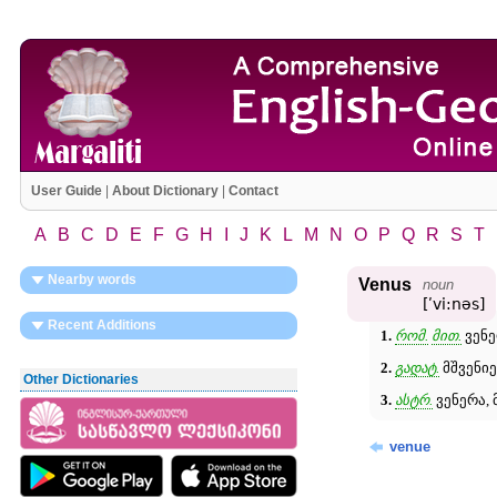
User Guide
|
About Dictionary
|
Contact
A
B
C
D
E
F
G
H
I
J
K
L
M
N
O
P
Q
R
S
T
Nearby words
Venus
noun
[ʹvi:nəs]
Recent Additions
1.
რომ.
მით.
ვენე
2.
გადატ.
მშვენიე
Other Dictionaries
3.
ასტრ.
ვენერა, 
venue