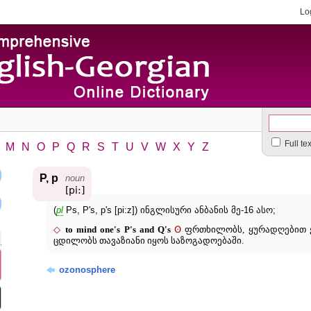
Lo
Full te
M
N
O
P
Q
R
S
T
U
V
W
X
Y
Z
P, p
noun
[pi:]
(
pl
Ps, P's, p's [pi:z]) ინგლისური ანბანის მე-16 ასო;
◇
ʘ
to mind one's P's and Q's
ფრთხილობს, ყურადღებით ეკ
ცდილობს თავაზიანი იყოს საზოგადოებაში.
ozonosphere