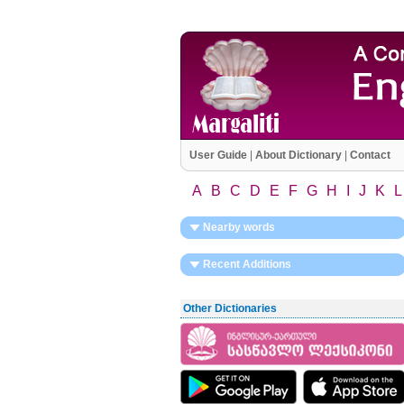
User Guide
|
About Dictionary
|
Contact
A
B
C
D
E
F
G
H
I
J
K
L
Nearby words
Recent Additions
Other Dictionaries